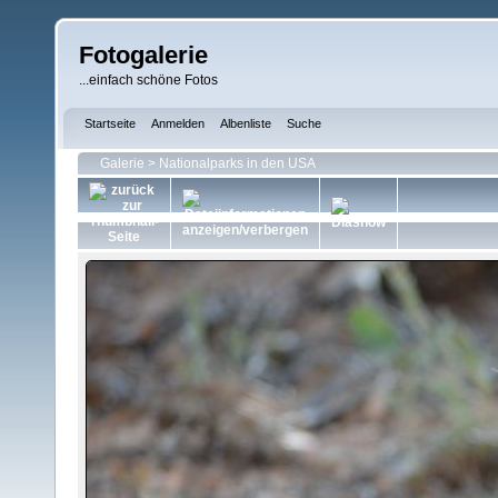
Fotogalerie
...einfach schöne Fotos
Startseite
Anmelden
Albenliste
Suche
Galerie
>
Nationalparks in den USA