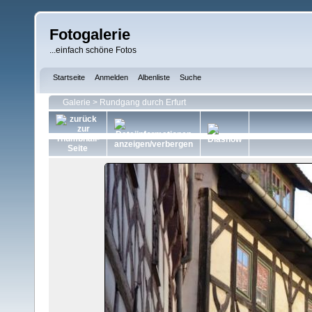
Fotogalerie
...einfach schöne Fotos
Startseite
Anmelden
Albenliste
Suche
Galerie
>
Rundgang durch Erfurt