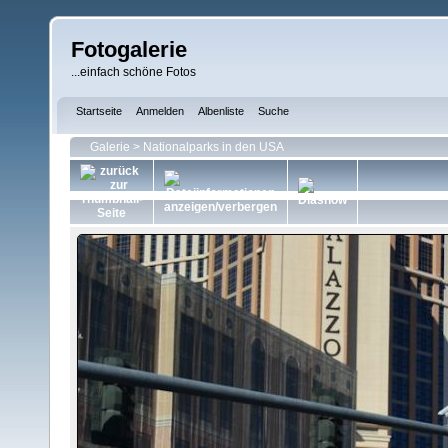
Fotogalerie
...einfach schöne Fotos
Startseite
Anmelden
Albenliste
Suche
Galerie
>
Nationalparks in den USA