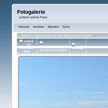
Fotogalerie
...einfach schöne Fotos
Startseite
Anmelden
Albenliste
Suche
Galerie
>
Impressionen aus der Sächsischen Schweiz