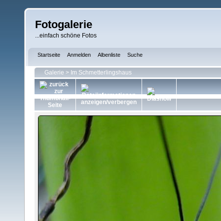
Fotogalerie
...einfach schöne Fotos
Startseite
Anmelden
Albenliste
Suche
Galerie
>
Im Schmetterlingshaus