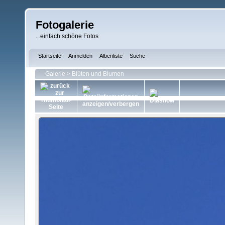
Fotogalerie
...einfach schöne Fotos
Startseite
Anmelden
Albenliste
Suche
Galerie
>
Blüten und Blumen