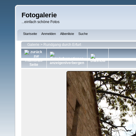
Fotogalerie
...einfach schöne Fotos
Startseite
Anmelden
Albenliste
Suche
Galerie
>
Rundgang durch Erfurt