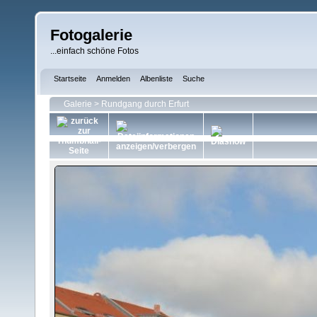
Fotogalerie
...einfach schöne Fotos
Startseite
Anmelden
Albenliste
Suche
Galerie
>
Rundgang durch Erfurt