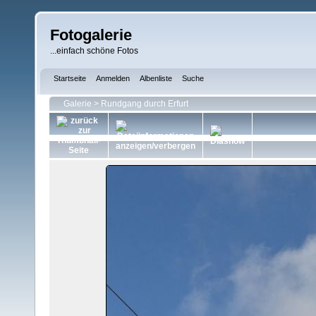
Fotogalerie
...einfach schöne Fotos
Startseite
Anmelden
Albenliste
Suche
Galerie
>
Rundgang durch Erfurt