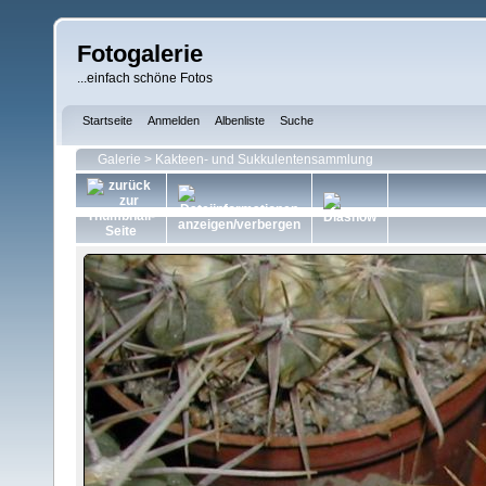
Fotogalerie
...einfach schöne Fotos
Startseite
Anmelden
Albenliste
Suche
Galerie
>
Kakteen- und Sukkulentensammlung