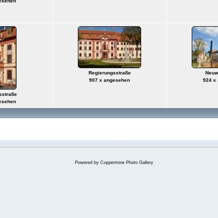
esehen
Regierungsstraße
Neuw
907 x angesehen
924 x
sstraße
esehen
Powered by
Coppermine Photo Gallery