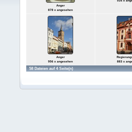
934 x ang
Anger
878 x angesehen
Anger
Regierung
956 x angesehen
883 x ang
58 Dateien auf 4 Seite(n)