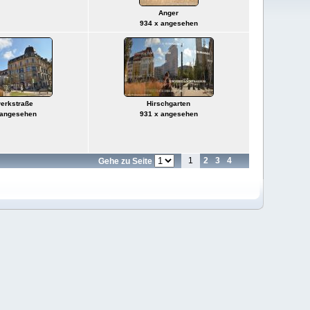
Anger
934 x angesehen
erkstraße
Hirschgarten
 angesehen
931 x angesehen
1
2
3
4
Gehe zu Seite