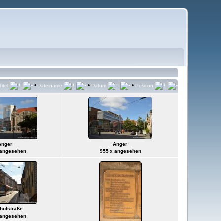
•
•
•
Titel
Dateiname
Datum
Position
Anger
Anger
 angesehen
955 x angesehen
hofstraße
 angesehen