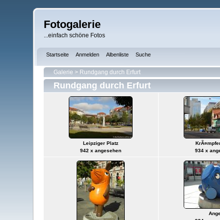
Fotogalerie
...einfach schöne Fotos
Startseite
Anmelden
Albenliste
Suche
Galerie
>
Rundgang durch Erfurt
Rundgang durch Erfurt
Leipziger Platz
KrÃ¤mpfer
942 x angesehen
934 x ang
Ange