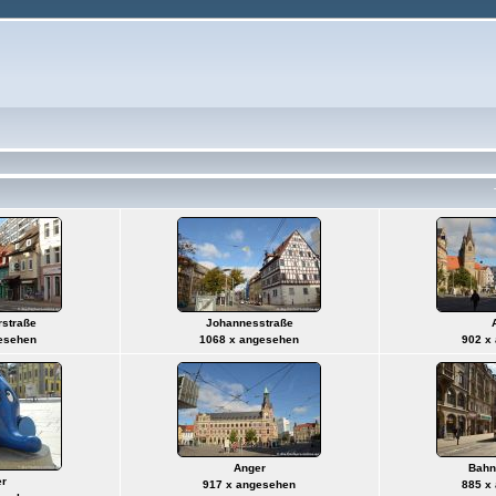
straße
Johannesstraße
esehen
1068 x angesehen
902 x
Anger
Bahn
r
917 x angesehen
885 x