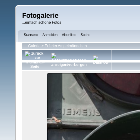
Fotogalerie
...einfach schöne Fotos
Startseite
Anmelden
Albenliste
Suche
Galerie
>
Erfurter Ampelmännchen