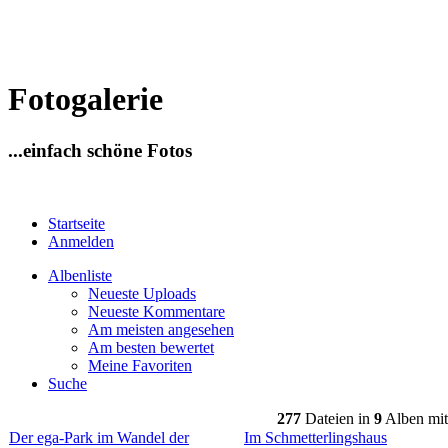
Fotogalerie
...einfach schöne Fotos
Startseite
Anmelden
Albenliste
Neueste Uploads
Neueste Kommentare
Am meisten angesehen
Am besten bewertet
Meine Favoriten
Suche
277
Dateien in
9
Alben mi
Der ega-Park im Wandel der
Im Schmetterlingshaus