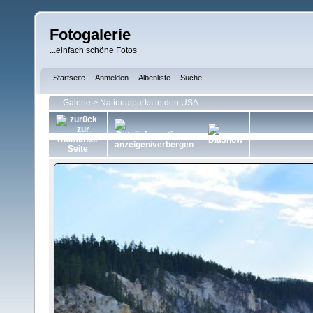
Fotogalerie
...einfach schöne Fotos
Startseite
Anmelden
Albenliste
Suche
Galerie
>
Nationalparks in den USA