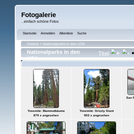
Fotogalerie
...einfach schöne Fotos
Startseite
Anmelden
Albenliste
Suche
Galerie
>
Nationalparks in den USA
Nationalparks in den
Titel
USA
San 
Yosemite: Mammutbäume
Yosemite: Grizzly Giant
879 x angesehen
903 x angesehen