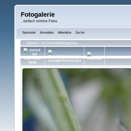
Fotogalerie
...einfach schöne Fotos
Startseite
Anmelden
Albenliste
Suche
Galerie
>
Im Schmetterlingshaus