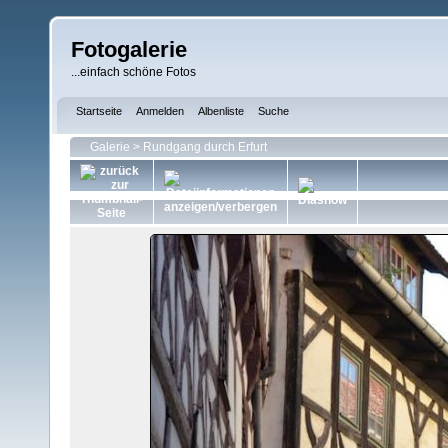
Fotogalerie
...einfach schöne Fotos
Startseite
Anmelden
Albenliste
Suche
Galerie
>
Rundgang durch Erfurt