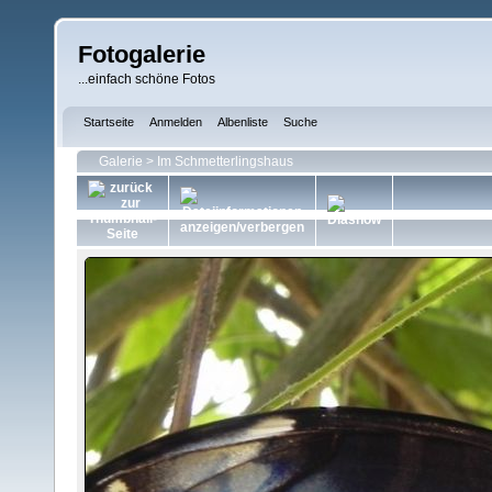
Fotogalerie
...einfach schöne Fotos
Startseite
Anmelden
Albenliste
Suche
Galerie
>
Im Schmetterlingshaus