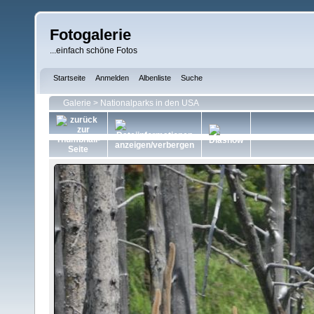
Fotogalerie
...einfach schöne Fotos
Startseite
Anmelden
Albenliste
Suche
Galerie
>
Nationalparks in den USA