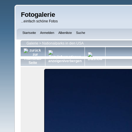
Fotogalerie
...einfach schöne Fotos
Startseite
Anmelden
Albenliste
Suche
Galerie
>
Nationalparks in den USA