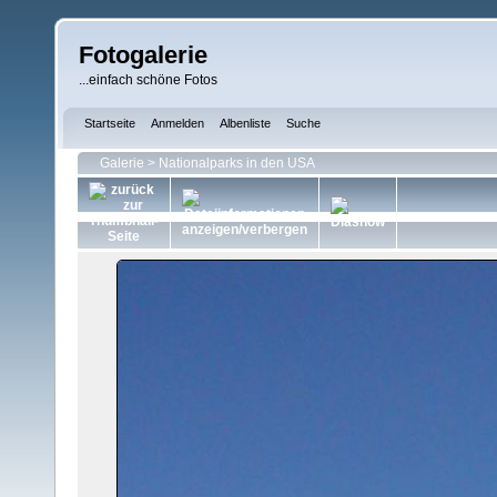
Fotogalerie
...einfach schöne Fotos
Startseite
Anmelden
Albenliste
Suche
Galerie
>
Nationalparks in den USA