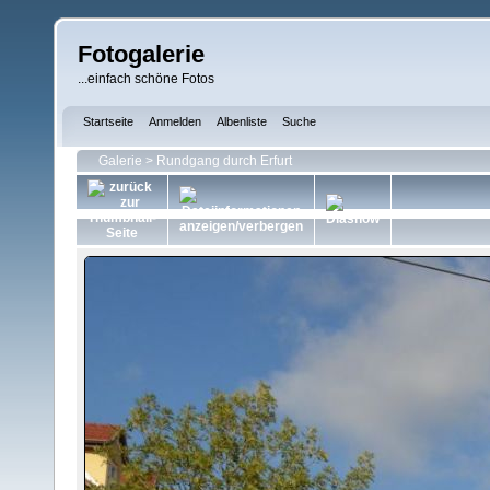
Fotogalerie
...einfach schöne Fotos
Startseite
Anmelden
Albenliste
Suche
Galerie
>
Rundgang durch Erfurt